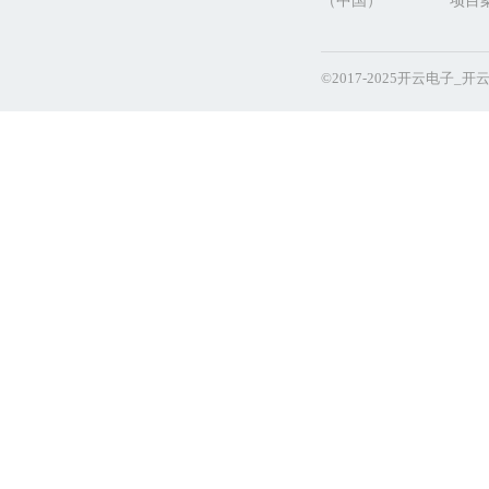
©2017-2025开云电子_