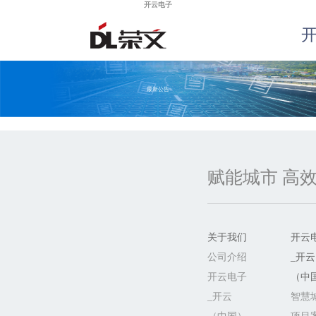
开云电子
最新公告
赋能城市 高
关于我们
开云
公司介绍
_开云
开云电子
（中
_开云
智慧
（中国）
项目