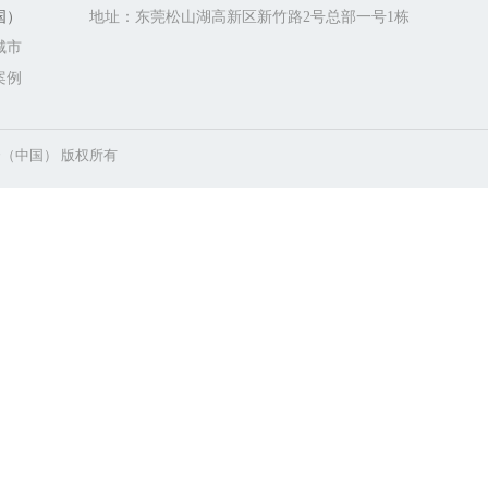
国）
地址：东莞松山湖高新区新竹路2号总部一号1栋
城市
案例
开云（中国） 版权所有