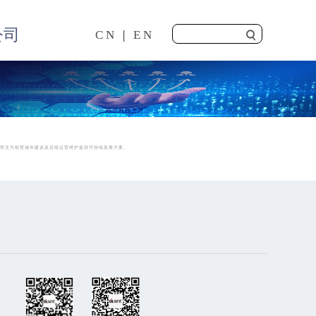
公司
CN
|
EN
；荣文为智慧城市建设及后续运营维护提供可持续发展方案。